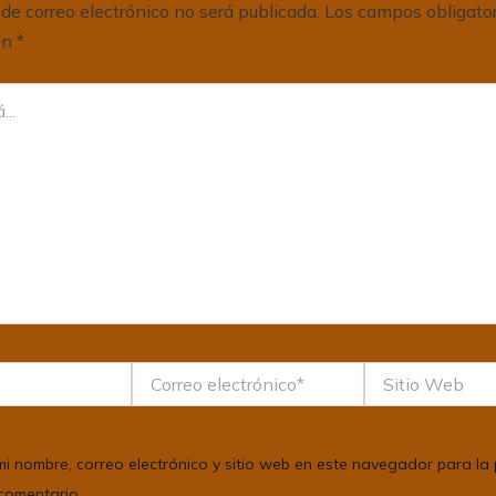
 de correo electrónico no será publicada.
Los campos obligator
on
*
Correo
Sitio
electrónico*
Web
i nombre, correo electrónico y sitio web en este navegador para la
comentario.