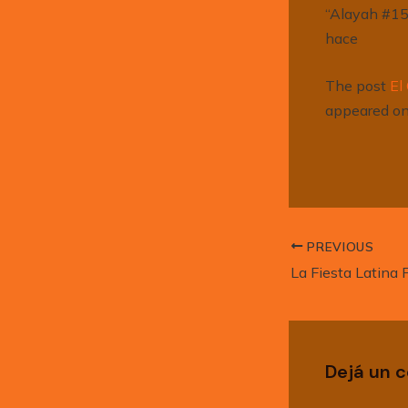
“Alayah #15”
hace
The post
El
appeared o
PREVIOUS
La Fiesta Latina
Dejá un 