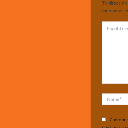
Tu dirección
marcados c
Escribí
acá...
Name*
Guardar m
que haga un 