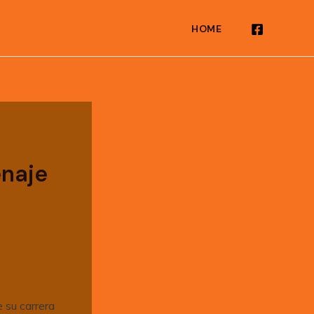
HOME
enaje
 su carrera