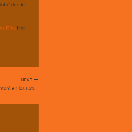
Plata” donde
es Díaz
first
NEXT
Paola Guanche cantará en los Latin GRAMMY®