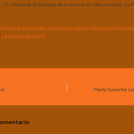
, El Chaval de la Bachata da a conocer el vídeo musical “La 
 Chaval de la Bachata lanza homenaje en Vallenato a Diomed
n
La Fiesta Latina Fm
.
 Fm
comentario