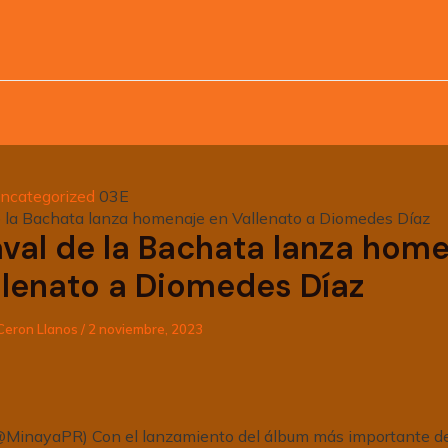
ncategorized
e la Bachata lanza homenaje en Vallenato a Diomedes Díaz
aval de la Bachata lanza hom
llenato a Diomedes Díaz
Ceron Llanos
/
2 noviembre, 2023
(@MinayaPR) Con el lanzamiento del álbum más importante de